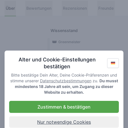
Über
Bewertungen
Rezensionen
Freunde
Wissensstand
👑
Greenmeister
🚀
Spaceranger
Alter und Cookie-Einstellungen
bestätigen
🥦
Stoner
Bitte bestätige Dein Alter, Deine Cookie-Präferenzen und
🌱
Roller
stimme unserer
Datenschutzbestimmungen
zu.
Du musst
mindestens 18 Jahre alt sein, um Zugang zu dieser
🍃
Website zu erhalten.
Smoker
Zustimmen & bestätigen
Rezensionen
1
Nur notwendige Cookies