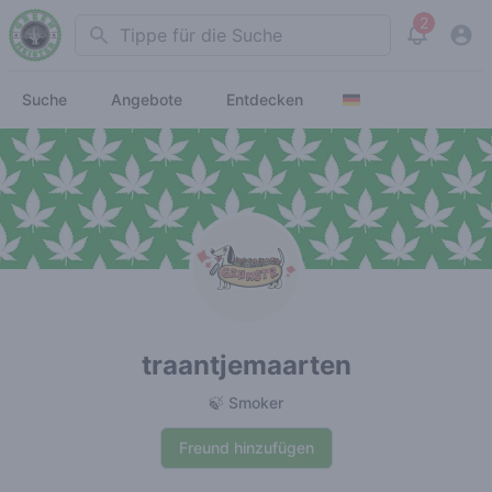
2
Search
View noti
Suche
Angebote
Entdecken
traantjemaarten
🍃 Smoker
Freund hinzufügen