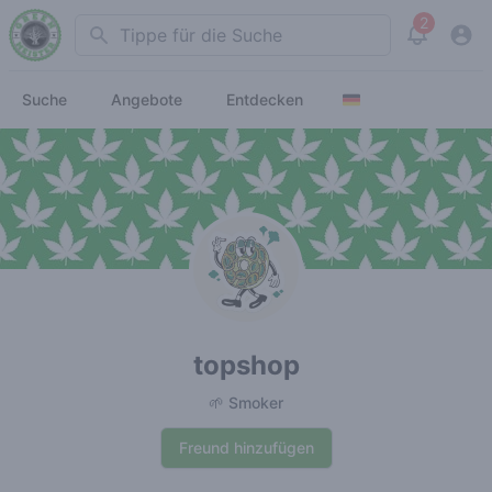
2
Search
View noti
Suche
Angebote
Entdecken
topshop
🌱 Smoker
Freund hinzufügen