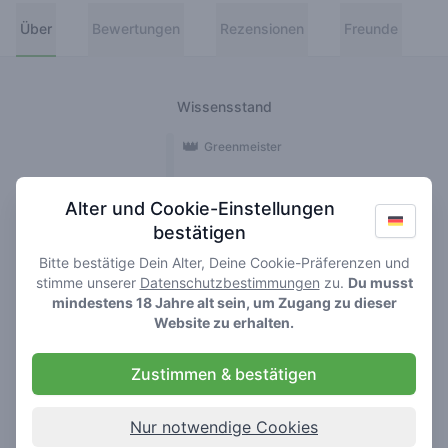
Über
Bewertungen
Rezensionen
Freunde
Wissensstand
👑
Greenmeister
🚀
Spaceranger
Alter und Cookie-Einstellungen
bestätigen
🥦
Stoner
Bitte bestätige Dein Alter, Deine Cookie-Präferenzen und
🌱
Roller
stimme unserer
Datenschutzbestimmungen
zu.
Du musst
mindestens 18 Jahre alt sein, um Zugang zu dieser
🍃
Website zu erhalten.
Smoker
Zustimmen & bestätigen
Rezensionen
Bewertungen
1
28
Nur notwendige Cookies