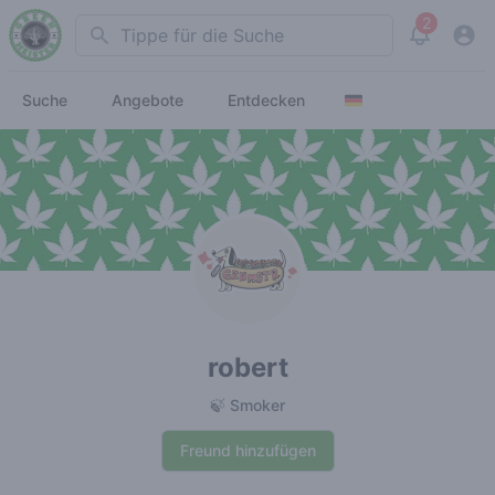
2
Search
View noti
Suche
Angebote
Entdecken
robert
🍃 Smoker
Freund hinzufügen