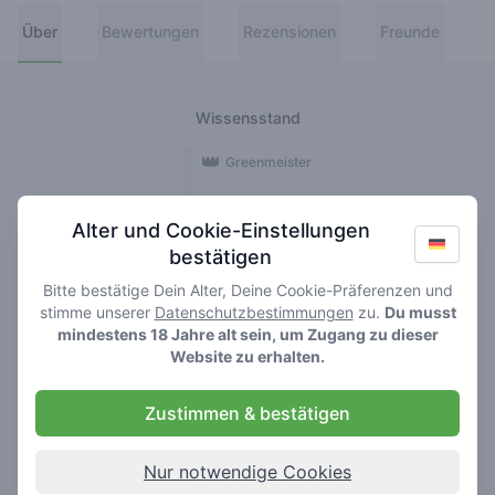
Über
Bewertungen
Rezensionen
Freunde
Wissensstand
👑
Greenmeister
🚀
Spaceranger
Alter und Cookie-Einstellungen
bestätigen
🥦
Stoner
Bitte bestätige Dein Alter, Deine Cookie-Präferenzen und
🌱
Roller
stimme unserer
Datenschutzbestimmungen
zu.
Du musst
mindestens 18 Jahre alt sein, um Zugang zu dieser
🍃
Website zu erhalten.
Smoker
Zustimmen & bestätigen
Rezensionen
Bewertungen
1
2
Nur notwendige Cookies