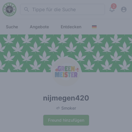
2
Search
View noti
Suche
Angebote
Entdecken
nijmegen420
🌱 Smoker
Freund hinzufügen