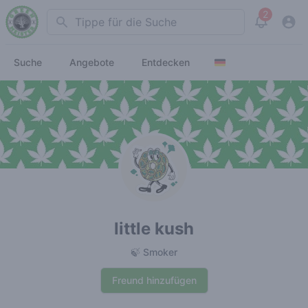
2
Search
View noti
Suche
Angebote
Entdecken
little kush
🍃 Smoker
Freund hinzufügen