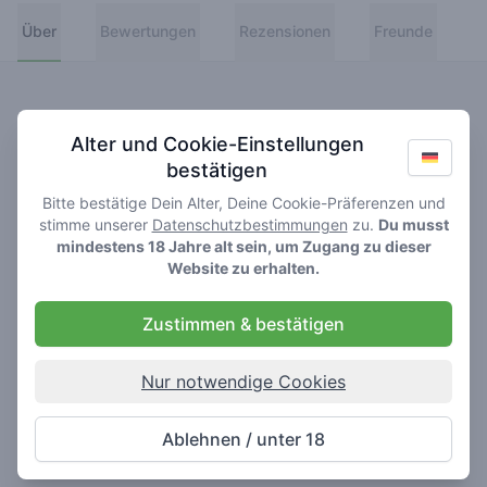
Über
Bewertungen
Rezensionen
Freunde
Wissensstand
Alter und Cookie-Einstellungen
👑
Greenmeister
bestätigen
Bitte bestätige Dein Alter, Deine Cookie-Präferenzen und
🚀
Spaceranger
stimme unserer
Datenschutzbestimmungen
zu.
Du musst
mindestens 18 Jahre alt sein, um Zugang zu dieser
🥦
Stoner
Website zu erhalten.
🌱
Roller
Zustimmen & bestätigen
🍃
Smoker
Nur notwendige Cookies
Über
Ablehnen / unter 18
Never really lost