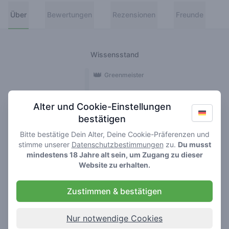
Über
Bewertungen
Rezensionen
Freunde
Wissensstand
👑
Greenmeister
🚀
Spaceranger
Alter und Cookie-Einstellungen
bestätigen
🥦
Stoner
Bitte bestätige Dein Alter, Deine Cookie-Präferenzen und
🌱
Roller
stimme unserer
Datenschutzbestimmungen
zu.
Du musst
mindestens 18 Jahre alt sein, um Zugang zu dieser
🍃
Website zu erhalten.
Smoker
Zustimmen & bestätigen
Rezensionen
2
Nur notwendige Cookies