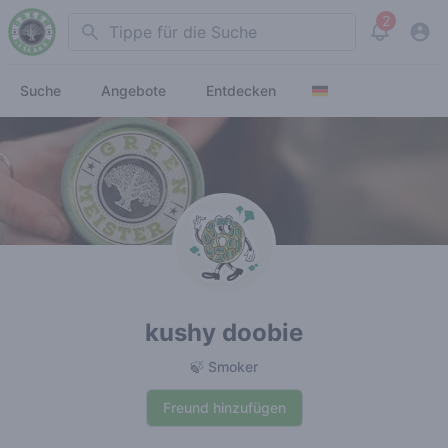
2
Search
View noti
Suche
Angebote
Entdecken
kushy doobie
🍃 Smoker
Freund hinzufügen