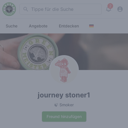
2
Search
View noti
Suche
Angebote
Entdecken
journey stoner1
🍃 Smoker
Freund hinzufügen