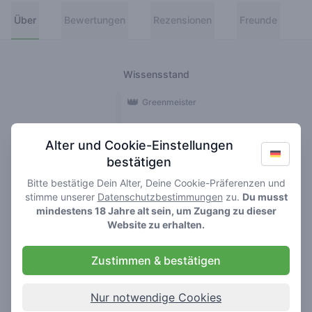
Über
Bewertungen
Rezensionen
Freunde
Wissensstand
👑
Greenmeister
🚀
Spaceranger
Alter und Cookie-Einstellungen
bestätigen
🥦
Stoner
Bitte bestätige Dein Alter, Deine Cookie-Präferenzen und
🌱
Roller
stimme unserer
Datenschutzbestimmungen
zu.
Du musst
mindestens 18 Jahre alt sein, um Zugang zu dieser
🍃
Website zu erhalten.
Smoker
Zustimmen & bestätigen
Rezensionen
1
Nur notwendige Cookies