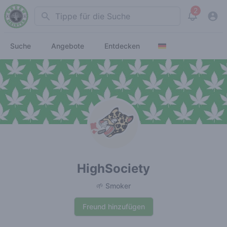
2
Search
View noti
Suche
Angebote
Entdecken
HighSociety
🌱 Smoker
Freund hinzufügen