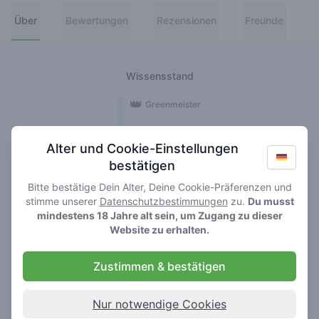
Über
Bewertungen
Rezensionen
Freunde
Wissensstand
👑
Greenmeister
🚀
Spaceranger
Alter und Cookie-Einstellungen
bestätigen
🥦
Stoner
Bitte bestätige Dein Alter, Deine Cookie-Präferenzen und
🌱
Roller
stimme unserer
Datenschutzbestimmungen
zu.
Du musst
mindestens 18 Jahre alt sein, um Zugang zu dieser
🍃
Website zu erhalten.
Smoker
Zustimmen & bestätigen
Rezensionen
Bewertungen
1
9
Nur notwendige Cookies