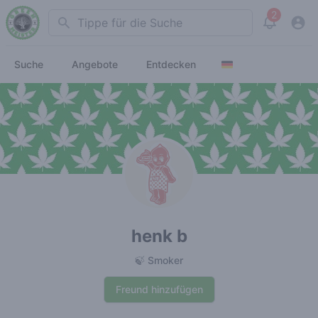
2
Search
View noti
Suche
Angebote
Entdecken
henk b
🍃 Smoker
Freund hinzufügen