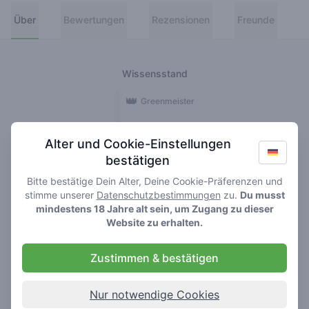
Über
Bewertungen
Rezensionen
Freunde
Wissensstand
👑
Greenmeister
🚀
Spaceranger
Alter und Cookie-Einstellungen
bestätigen
🥦
Stoner
Bitte bestätige Dein Alter, Deine Cookie-Präferenzen und
🌱
Roller
stimme unserer
Datenschutzbestimmungen
zu.
Du musst
mindestens 18 Jahre alt sein, um Zugang zu dieser
🍃
Website zu erhalten.
Smoker
Zustimmen & bestätigen
Rezensionen
1
Nur notwendige Cookies