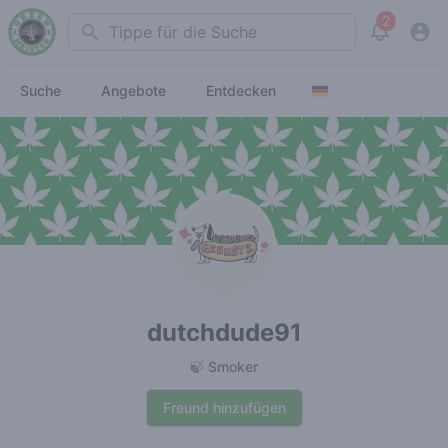
2
Search
View noti
Suche
Angebote
Entdecken
dutchdude91
🍃 Smoker
Freund hinzufügen