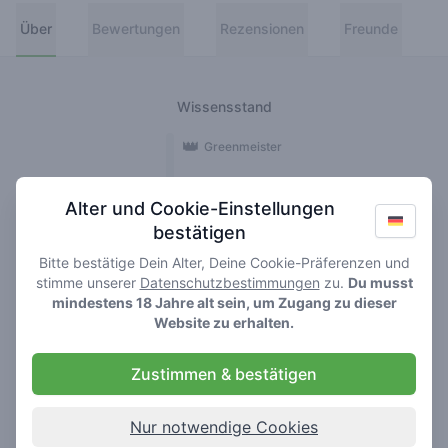
Über
Bewertungen
Rezensionen
Freunde
Wissensstand
👑
Greenmeister
🚀
Spaceranger
Alter und Cookie-Einstellungen
bestätigen
🥦
Stoner
Bitte bestätige Dein Alter, Deine Cookie-Präferenzen und
🌱
Roller
stimme unserer
Datenschutzbestimmungen
zu.
Du musst
mindestens 18 Jahre alt sein, um Zugang zu dieser
🍃
Website zu erhalten.
Smoker
Zustimmen & bestätigen
Rezensionen
1
Nur notwendige Cookies