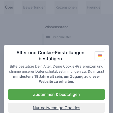
Über
Bewertungen
Rezensionen
Freunde
Wissensstand
👑
Greenmeister
🚀
Spaceranger
Alter und Cookie-Einstellungen
bestätigen
🥦
Stoner
Bitte bestätige Dein Alter, Deine Cookie-Präferenzen und
🌱
Roller
stimme unserer
Datenschutzbestimmungen
zu.
Du musst
mindestens 18 Jahre alt sein, um Zugang zu dieser
🍃
Website zu erhalten.
Smoker
Zustimmen & bestätigen
Rezensionen
Bewertungen
1
2
Nur notwendige Cookies