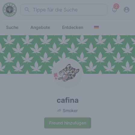
2
Search
View noti
Suche
Angebote
Entdecken
cafina
🌱 Smoker
Freund hinzufügen