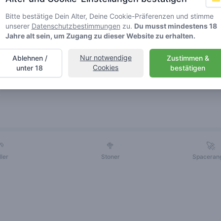
Bitte bestätige Dein Alter, Deine Cookie-Präferenzen und stimme
unserer
Datenschutzbestimmungen
zu.
Du musst mindestens 18
Jahre alt sein, um Zugang zu dieser Website zu erhalten.
Nur notwendige
Ablehnen /
Zustimmen &
Cookies
unter 18
bestätigen
ionen
Freunde
🌱
🥦
🚀
ller
Stoner
Spaceran