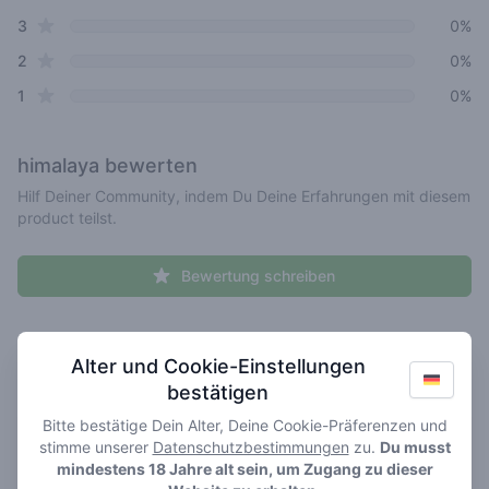
star reviews
3
0%
star reviews
2
0%
star reviews
1
0%
himalaya
bewerten
Hilf Deiner Community, indem Du Deine Erfahrungen mit diesem
product teilst.
Bewertung schreiben
Recent reviews
Dein Name hier
Alter und Cookie-Einstellungen
bestätigen
Pick a rating
Write review
Bitte bestätige Dein Alter, Deine Cookie-Präferenzen und
stimme unserer
Datenschutzbestimmungen
zu.
Du musst
mindestens 18 Jahre alt sein, um Zugang zu dieser