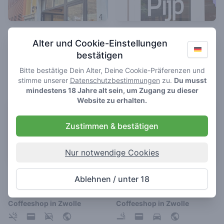
De Rode Leeuw
De Pijp
Alter und Cookie-Einstellungen
4.7
4.6
/ 5
/ 5
bestätigen
Coffeeshop in Zwolle
Coffeeshop in Zwolle
Bitte bestätige Dein Alter, Deine Cookie-Präferenzen und
stimme unserer
Datenschutzbestimmungen
zu.
Du musst
mindestens 18 Jahre alt sein, um Zugang zu dieser
Website zu erhalten.
Zustimmen & bestätigen
Nur notwendige Cookies
de Tulp
Sky High
Ablehnen / unter 18
4.1
3.1
/ 5
/ 5
Coffeeshop in Zwolle
Coffeeshop in Zwolle