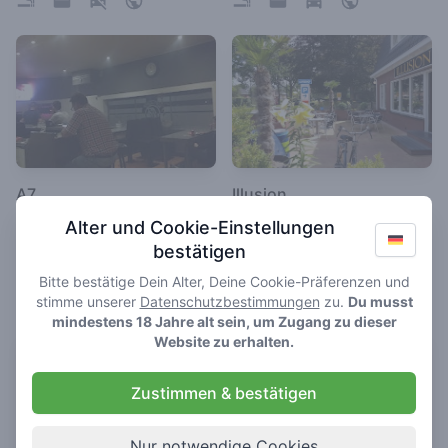
A7
Illusion
3.6
3.2
Alter und Cookie-Einstellungen
/ 5
/ 5
bestätigen
Coffeeshop in Hoogezand-
Coffeeshop in Zuidlaren
Sappemeer
Bitte bestätige Dein Alter, Deine Cookie-Präferenzen und
stimme unserer
Datenschutzbestimmungen
zu.
Du musst
mindestens 18 Jahre alt sein, um Zugang zu dieser
Website zu erhalten.
Zustimmen & bestätigen
Nur notwendige Cookies