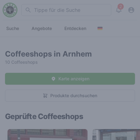
2
Search
View noti
Suche
Angebote
Entdecken
Coffeeshops in Arnhem
10 Coffeeshops
Karte anzeigen
Produkte durchsuchen
Geprüfte Coffeeshops