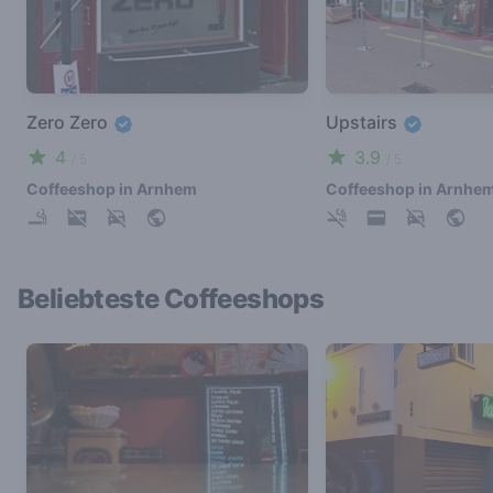
Zero Zero
Upstairs
4
3.9
/ 5
/ 5
Coffeeshop in Arnhem
Coffeeshop in Arnhe
Beliebteste Coffeeshops