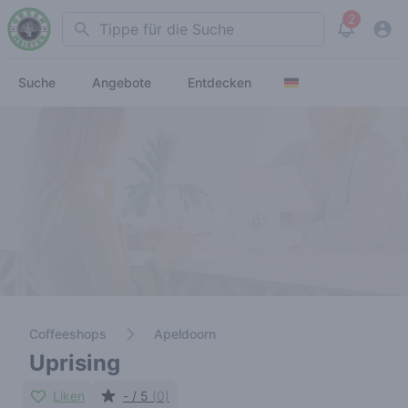
2
Search
View noti
Suche
Angebote
Entdecken
Coffeeshops
Apeldoorn
Uprising
Liken
- / 5
(0)