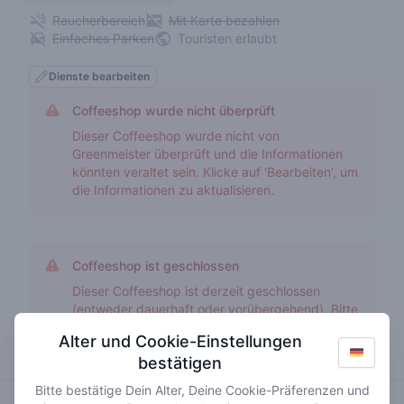
Raucherbereich
Mit Karte bezahlen
Einfaches Parken
Touristen erlaubt
Dienste bearbeiten
Coffeeshop wurde nicht überprüft
Dieser Coffeeshop wurde nicht von
Greenmeister überprüft und die Informationen
könnten veraltet sein. Klicke auf 'Bearbeiten', um
die Informationen zu aktualisieren.
Coffeeshop ist geschlossen
Dieser Coffeeshop ist derzeit geschlossen
(entweder dauerhaft oder vorübergehend). Bitte
suche ein anderes Geschäft in der Nähe.
Alter und Cookie-Einstellungen
bestätigen
Bitte bestätige Dein Alter, Deine Cookie-Präferenzen und