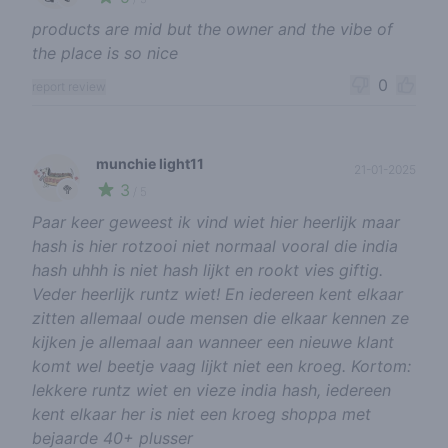
products are mid but the owner and the vibe of
the place is so nice
0
report review
munchie light11
21-01-2025
3
🥦
/ 5
Paar keer geweest ik vind wiet hier heerlijk maar
hash is hier rotzooi niet normaal vooral die india
hash uhhh is niet hash lijkt en rookt vies giftig.
Veder heerlijk runtz wiet! En iedereen kent elkaar
zitten allemaal oude mensen die elkaar kennen ze
kijken je allemaal aan wanneer een nieuwe klant
komt wel beetje vaag lijkt niet een kroeg. Kortom:
lekkere runtz wiet en vieze india hash, iedereen
kent elkaar her is niet een kroeg shoppa met
bejaarde 40+ plusser