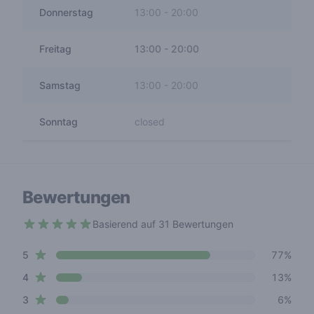
Donnerstag
13:00
-
20:00
Freitag
13:00
-
20:00
Samstag
13:00
-
20:00
Sonntag
closed
Bewertungen
Basierend auf 31 Bewertungen
4.6 out of 5 stars
star reviews
Review data
5
77%
star reviews
4
13%
star reviews
3
6%