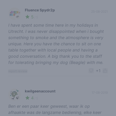
Fluence Spydr2p
25-08-2021
5
🌱
/ 5
I have spent some time here in my holidays in
Utrecht. I was never disappointed when i bought
something to smoke and the atmosphere is very
unique. Here you have the chance to sit on one
table together with local people and having a
good conversation. A big thank you to the staff
for tolerating bringing my dog (Beagle) with me.
+1
report review
kwilgeenaccount
17-08-2019
4
🍃
/ 5
Ben er een paar keer geweest, waar ik op
afhaakte was de langzame bediening, elke keer