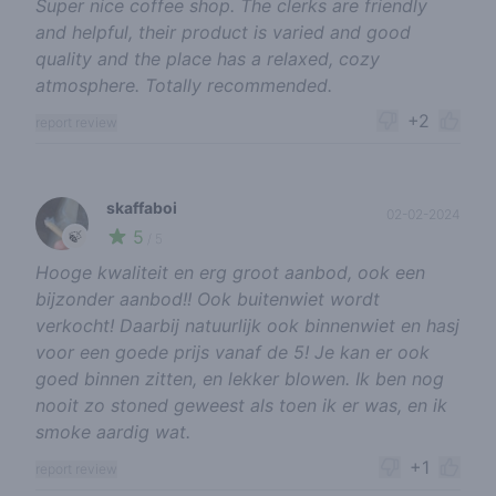
Super nice coffee shop. The clerks are friendly
and helpful, their product is varied and good
quality and the place has a relaxed, cozy
atmosphere. Totally recommended.
+2
report review
skaffaboi
02-02-2024
5
🍃
/ 5
Hooge kwaliteit en erg groot aanbod, ook een
bijzonder aanbod!! Ook buitenwiet wordt
verkocht! Daarbij natuurlijk ook binnenwiet en hasj
voor een goede prijs vanaf de 5! Je kan er ook
goed binnen zitten, en lekker blowen. Ik ben nog
nooit zo stoned geweest als toen ik er was, en ik
smoke aardig wat.
+1
report review