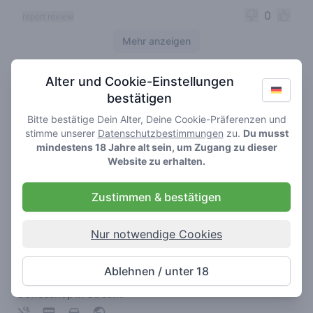
0
report review
Mehr anzeigen
Alter und Cookie-Einstellungen
Cannabis shops nearby
bestätigen
Bitte bestätige Dein Alter, Deine Cookie-Präferenzen und
stimme unserer
Datenschutzbestimmungen
zu.
Du musst
mindestens 18 Jahre alt sein, um Zugang zu dieser
Website zu erhalten.
Zustimmen & bestätigen
Nur notwendige Cookies
Freak
Ablehnen / unter 18
4.2
/ 5
Coffeeshop in Utrecht