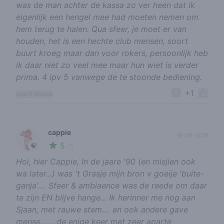
was de man achter de kassa zo ver heen dat ik
eigenlijk een hengel mee had moeten nemen om
hem terug te halen. Qua sfeer, je moet er van
houden, het is een hechte club mensen, soort
buurt kroeg maar dan voor rokers, persoonlijk heb
ik daar niet zo veel mee maar hun wiet is verder
prima. 4 ipv 5 vanwege de te stoonde bediening.
+1
report review
cappie
18-03-2019
5
🍃
/ 5
Hoi, hier Cappie, In de jaare '90 (en misjien ook
wa later...) was 't Grasje mijn bron v goeije 'buite-
ganja'.... Sfeer & ambiaence was de reede om daar
te zijn EN blijve hange... Ik herinner me nog aan
Sjaan, met rauwe stem.... en ook andere gave
mense........de enige keer met zeer aparte