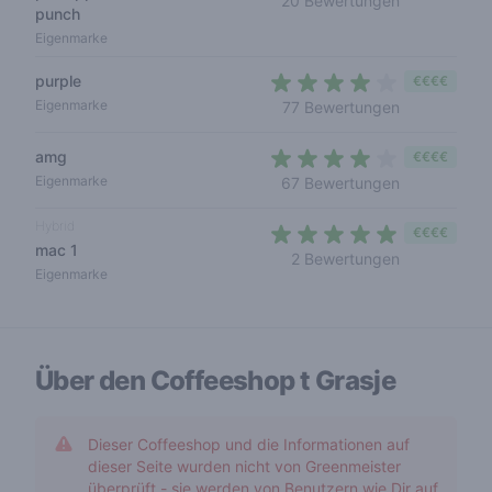
20 Bewertungen
punch
Eigenmarke
purple
€€€€
3,4 out of 5
Eigenmarke
77 Bewertungen
amg
€€€€
3,7 out of 5 
Eigenmarke
67 Bewertungen
Hybrid
€€€€
mac 1
5 out of 5 s
2 Bewertungen
Eigenmarke
Über den Coffeeshop
t Grasje
Dieser Coffeeshop und die Informationen auf
dieser Seite wurden nicht von Greenmeister
überprüft - sie werden von Benutzern wie Dir auf