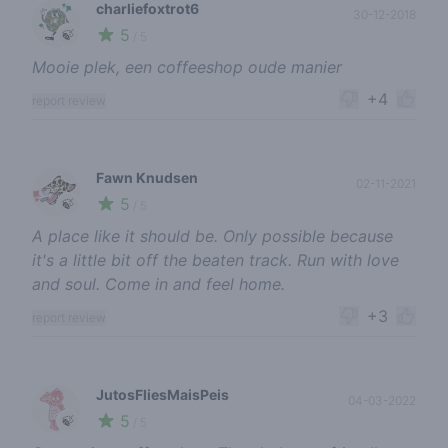
charliefoxtrot6
30-12-2018
5
🍃
/ 5
Mooie plek, een coffeeshop oude manier
+4
report review
Fawn Knudsen
02-11-2021
5
🍃
/ 5
A place like it should be. Only possible because
it's a little bit off the beaten track. Run with love
and soul. Come in and feel home.
+3
report review
JutosFliesMaisPeis
04-03-2022
5
🍃
/ 5