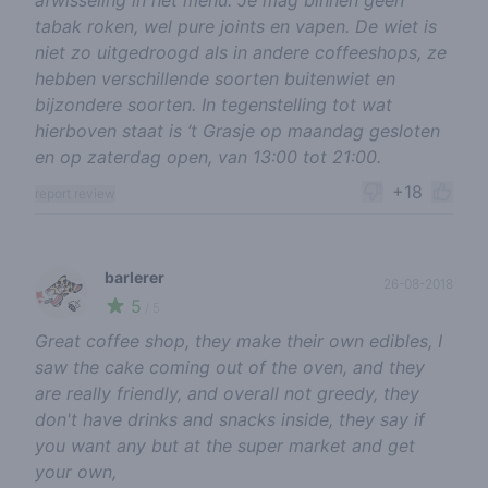
afwisseling in het menu. Je mag binnen geen
tabak roken, wel pure joints en vapen. De wiet is
niet zo uitgedroogd als in andere coffeeshops, ze
hebben verschillende soorten buitenwiet en
bijzondere soorten. In tegenstelling tot wat
hierboven staat is ‘t Grasje op maandag gesloten
en op zaterdag open, van 13:00 tot 21:00.
+18
report review
barlerer
26-08-2018
5
🍃
/ 5
Great coffee shop, they make their own edibles, I
saw the cake coming out of the oven, and they
are really friendly, and overall not greedy, they
don't have drinks and snacks inside, they say if
you want any but at the super market and get
your own,