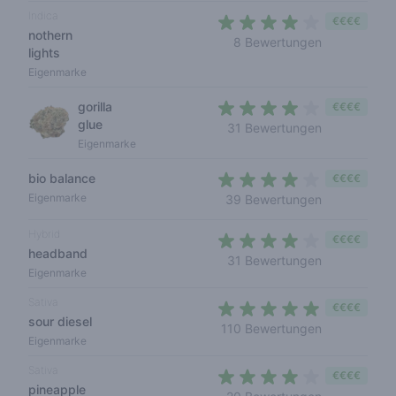
Indica
€€€€
nothern
3,6 out of 5
8 Bewertungen
lights
Eigenmarke
gorilla
€€€€
glue
3,3 out of 5
31 Bewertungen
Eigenmarke
bio balance
€€€€
3,2 out of 5 
Eigenmarke
39 Bewertungen
Hybrid
€€€€
headband
3,5 out of 5
31 Bewertungen
Eigenmarke
Sativa
€€€€
sour diesel
4,2 out of 5 
110 Bewertungen
Eigenmarke
Sativa
€€€€
pineapple
3,4 out of 5