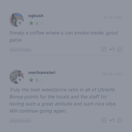
ogkush
12-08-2023
4
🥦
/ 5
finnaly a coffee where u can smoke inside, good
ganja
+1
report review
merihamsteri
08-03-2023
5
🥦
/ 5
Truly the best weed/price ratio in all of Utrecht.
Bonus points for the locals and the staff for
having such a great attitude and such nice vibe.
Will continue going again.
+1
report review