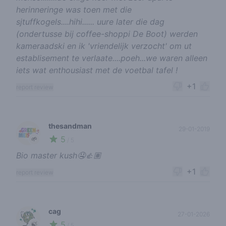
herinneringe was toen met die
sjtuffkogels....hihi...... uure later die dag
(ondertusse bij coffee-shoppi De Boot) werden
kameraadski en ik 'vriendelijk verzocht' om ut
establisement te verlaate....poeh...we waren alleen
iets wat enthousiast met de voetbal tafel !
+1
report review
thesandman
29-01-2019
5
🌱
/ 5
Bio master kush🤤👍🏽
+1
report review
cag
27-01-2026
5
🍃
/ 5