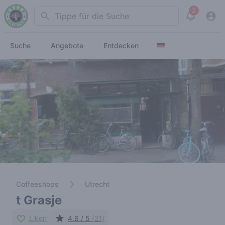
2
Search
View noti
Suche
Angebote
Entdecken
Coffeeshops
Utrecht
t Grasje
Liken
4.6 / 5
(31)