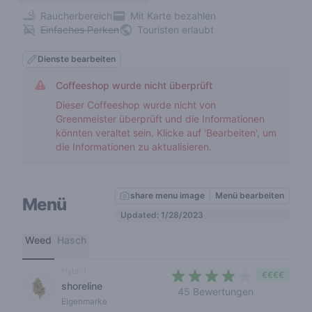
Raucherbereich
Mit Karte bezahlen
Einfaches Parken
Touristen erlaubt
Dienste bearbeiten
Coffeeshop wurde nicht überprüft
Dieser Coffeeshop wurde nicht von
Greenmeister überprüft und die Informationen
könnten veraltet sein. Klicke auf 'Bearbeiten', um
die Informationen zu aktualisieren.
share menu image
Menü bearbeiten
Menü
Updated: 1/28/2023
Weed
Hasch
Hybrid
€€€€
shoreline
3,4 out of 5
45 Bewertungen
Eigenmarke