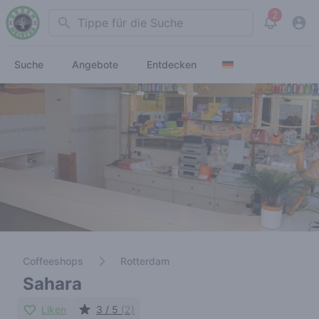
2
Search
View noti
Suche
Angebote
Entdecken
Coffeeshops
Rotterdam
Sahara
Liken
3 / 5
(2)