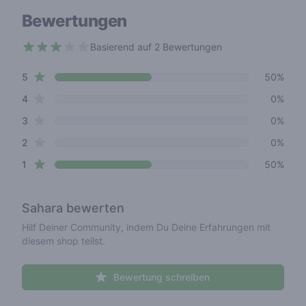
Bewertungen
Basierend auf 2 Bewertungen
3 out of 5 stars
star reviews
Review data
5
50%
star reviews
4
0%
star reviews
3
0%
star reviews
2
0%
star reviews
1
50%
Sahara
bewerten
Hilf Deiner Community, indem Du Deine Erfahrungen mit
diesem shop teilst.
Bewertung schreiben