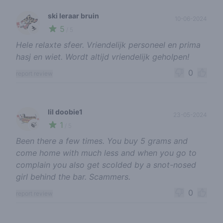
ski leraar bruin
10-06-2024
5
⛷️
/ 5
Hele relaxte sfeer. Vriendelijk personeel en prima
hasj en wiet. Wordt altijd vriendelijk geholpen!
0
report review
lil doobie1
23-05-2024
1
🍃
/ 5
Been there a few times. You buy 5 grams and
come home with much less and when you go to
complain you also get scolded by a snot-nosed
girl behind the bar. Scammers.
0
report review