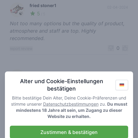
fried stoner1
02-04-2024
5
🍃
/ 5
Not too many options but the quality of product,
atmosphere and staff are top. Highly
recommended.
0
report review
gewoongroen
30-03-2023
5
Alter und Cookie-Einstellungen
🌱
/ 5
bestätigen
Top shop! Altijd als ik in Groningen ben ga ik er
langs. Goeie hasj zeer goed personeel.
Bitte bestätige Dein Alter, Deine Cookie-Präferenzen und
stimme unserer
Datenschutzbestimmungen
zu.
Du musst
0
report review
mindestens 18 Jahre alt sein, um Zugang zu dieser
Website zu erhalten.
Zustimmen & bestätigen
easy freedom
27-01-2023