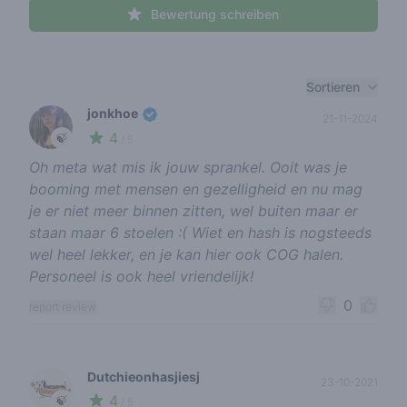
Bewertung schreiben
Recent reviews
Sortieren
jonkhoe
21-11-2024
4
🍃
/ 5
Oh meta wat mis ik jouw sprankel. Ooit was je
booming met mensen en gezelligheid en nu mag
je er niet meer binnen zitten, wel buiten maar er
staan maar 6 stoelen :( Wiet en hash is nogsteeds
wel heel lekker, en je kan hier ook COG halen.
Personeel is ook heel vriendelijk!
0
report review
Dutchieonhasjiesj
23-10-2021
4
🍃
/ 5