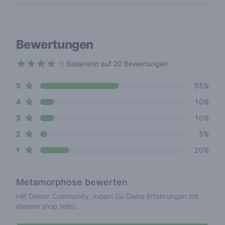
Bewertungen
Basierend auf 20 Bewertungen
3.8 out of 5 stars
star reviews
Review data
5
55%
star reviews
4
10%
star reviews
3
10%
star reviews
2
5%
star reviews
1
20%
Metamorphose
bewerten
Hilf Deiner Community, indem Du Deine Erfahrungen mit
diesem shop teilst.