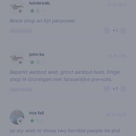
tuinbroek.
15-09-2021
5
🍃
/ 5
Beste shop en fijn personeel.
+1
report review
john ko
19-10-2019
3
🍃
/ 5
Beperkt aanbod wiet, groot aanbod hash. Enige
shop in Groningen met fatsoenlijke pre-rolls.
+1
report review
inis fail
24-05-2026
1
🍃
/ 5
so my wish to those two horrible people he and