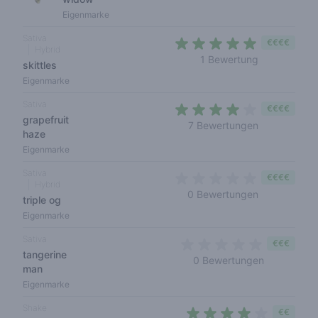
Eigenmarke
Sativa
€€€€
Hybrid
5 out of 5 s
1 Bewertung
skittles
Eigenmarke
Sativa
€€€€
grapefruit
3,3 out of 5
7 Bewertungen
haze
Eigenmarke
Sativa
€€€€
Hybrid
0 out of 5 s
0 Bewertungen
triple og
Eigenmarke
Sativa
€€€
tangerine
0 out of 5 
0 Bewertungen
man
Eigenmarke
Shake
€€