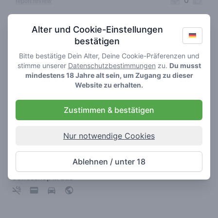
0
report review
Alter und Cookie-Einstellungen
Cannabis shops nearby
bestätigen
Bitte bestätige Dein Alter, Deine Cookie-Präferenzen und
stimme unserer
Datenschutzbestimmungen
zu.
Du musst
mindestens 18 Jahre alt sein, um Zugang zu dieser
Website zu erhalten.
Zustimmen & bestätigen
Nur notwendige Cookies
Green Valley
Ablehnen / unter 18
4.7
/ 5
Coffeeshop in Ede