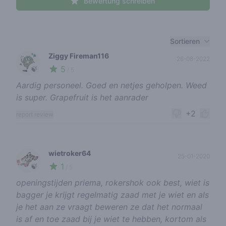
Bewertung schreiben
Recent reviews
Sortieren
Ziggy Fireman116
26-08-2022
5
🍃
/ 5
Aardig personeel. Goed en netjes geholpen. Weed
is super. Grapefruit is het aanrader
+2
report review
wietroker64
25-01-2020
1
🍃
/ 5
openingstijden priema, rokershok ook best, wiet is
bagger je krijgt regelmatig zaad met je wiet en als
je het aan ze vraagt beweren ze dat het normaal
is af en toe zaad bij je wiet te hebben, kortom als