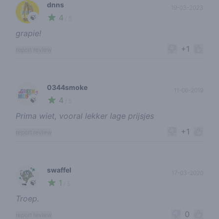
dnns
19-03-2023
4
🍃
/ 5
grapie!
+1
report review
0344smoke
11-06-2019
4
🍃
/ 5
Prima wiet, vooral lekker lage prijsjes
+1
report review
swaffel
17-03-2020
1
🍃
/ 5
Troep.
0
report review