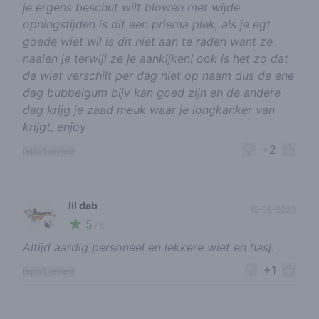
je ergens beschut wilt blowen met wijde
opningstijden is dit een priema plek, als je egt
goede wiet wil is dit niet aan te raden want ze
naaien je terwijl ze je aankijken! ook is het zo dat
de wiet verschilt per dag niet op naam dus de ene
dag bubbelgum bijv kan goed zijn en de andere
dag krijg je zaad meuk waar je longkanker van
krijgt, enjoy
+2
report review
lil dab
15-08-2023
5
🍃
/ 5
Altijd aardig personeel en lekkere wiet en hasj.
+1
report review