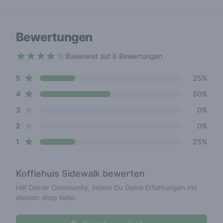
Bewertungen
Basierend auf 8 Bewertungen
3.5 out of 5 stars
star reviews
Review data
5
25%
star reviews
4
50%
star reviews
3
0%
star reviews
2
0%
star reviews
1
25%
Koffiehuis Sidewalk
bewerten
Hilf Deiner Community, indem Du Deine Erfahrungen mit
diesem shop teilst.