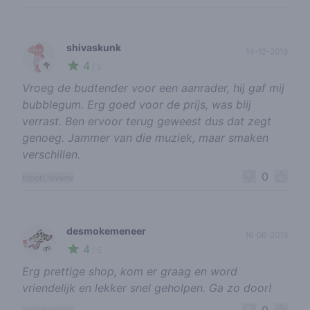
shivaskunk
14-12-2019
4
🥦
/ 5
Vroeg de budtender voor een aanrader, hij gaf mij
bubblegum. Erg goed voor de prijs, was blij
verrast. Ben ervoor terug geweest dus dat zegt
genoeg. Jammer van die muziek, maar smaken
verschillen.
0
report review
desmokemeneer
16-06-2019
4
🌱
/ 5
Erg prettige shop, kom er graag en word
vriendelijk en lekker snel geholpen. Ga zo door!