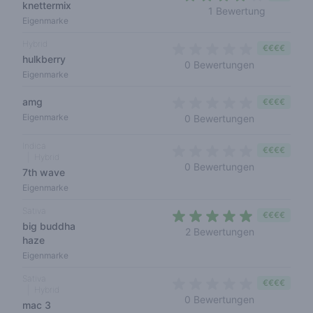
knettermix
4 out of 5
1 Bewertung
Eigenmarke
Hybrid
€€€€
hulkberry
0 out of 5 s
0 Bewertungen
Eigenmarke
amg
€€€€
0 out of 5 s
Eigenmarke
0 Bewertungen
Indica
€€€€
Hybrid
0 out of 5 s
0 Bewertungen
7th wave
Eigenmarke
Sativa
€€€€
big buddha
5 out of 5 s
2 Bewertungen
haze
Eigenmarke
Sativa
€€€€
Hybrid
0 out of 5 s
0 Bewertungen
mac 3