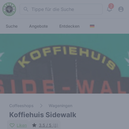
2
Search
View noti
Suche
Angebote
Entdecken
Coffeeshops
Wageningen
Koffiehuis Sidewalk
Liken
3.5 / 5
(8)