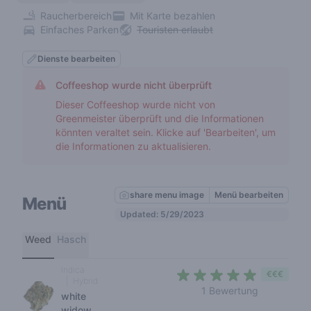
Raucherbereich
Mit Karte bezahlen
Einfaches Parken
Touristen erlaubt
Dienste bearbeiten
Coffeeshop wurde nicht überprüft
Dieser Coffeeshop wurde nicht von
Greenmeister überprüft und die Informationen
könnten veraltet sein. Klicke auf 'Bearbeiten', um
die Informationen zu aktualisieren.
share menu image
Menü bearbeiten
Menü
Updated: 5/29/2023
Weed
Hasch
Indica
€€€
Hybrid
5 out of 5 
1 Bewertung
white
widow