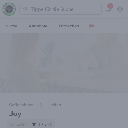
2
Search
View noti
Suche
Angebote
Entdecken
Coffeeshops
Leiden
Joy
Liken
1 / 5
(1)