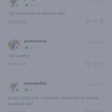
14-10-2020
5
🌱
/ 5
Top personeel en lekkere wiet
+2
report review
greenmushie
18-06-2020
5
🍃
/ 5
Top quality
+2
report review
sambayo420
09-04-2020
5
🍃
/ 5
goede shop met vriendelijk personeel en goede
kwaliteit wiet
+2