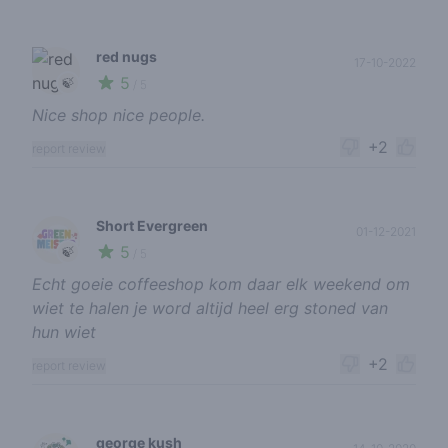
red nugs
17-10-2022
5
🍃
/ 5
Nice shop nice people.
+2
report review
Short Evergreen
01-12-2021
5
🍃
/ 5
Echt goeie coffeeshop kom daar elk weekend om
wiet te halen je word altijd heel erg stoned van
hun wiet
+2
report review
george kush