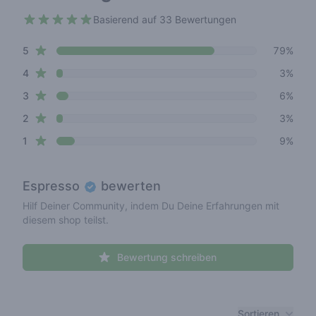
Basierend auf 33 Bewertungen
4.5 out of 5 stars
star reviews
Review data
5
79%
star reviews
4
3%
star reviews
3
6%
star reviews
2
3%
star reviews
1
9%
Espresso
bewerten
Hilf Deiner Community, indem Du Deine Erfahrungen mit
diesem shop teilst.
Bewertung schreiben
Recent reviews
Sortieren