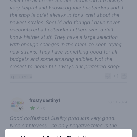
selection available. Sid and Sebastian are always
very helpful and knowledgable budtenders and if
the shop is quiet always in for a chat about the
newest strains. Should add though i have never
encountered a budtender in there who didn't
know his/her stuff. They have a large selection
with enough changes in the menu to keep trying
new strains. They have something good for all
budgets and some amazing edibles. Not the
closest to home but always our preferred shop!
+1
report review
frosty destiny1
18-10-2024
4
🍃
/ 5
Good coffeshop! Quality products very good.
Nice employees The only negative thing is the
high prices for rolling papers, and personally I