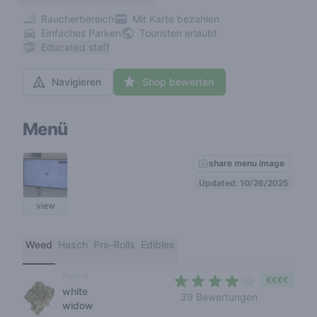
Raucherbereich
Mit Karte bezahlen
Einfaches Parken
Touristen erlaubt
Educated staff
Navigieren
Shop bewerten
Menü
share menu image
Updated: 10/26/2025
view
Weed
Hasch
Pre-Rolls
Edibles
Hybrid
€€€€
white
3,5 out of 5
39 Bewertungen
widow