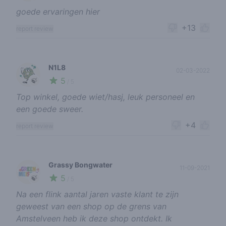
goede ervaringen hier
+13
report review
N1L8
02-03-2022
5
🍃
/ 5
Top winkel, goede wiet/hasj, leuk personeel en
een goede sweer.
+4
report review
Grassy Bongwater
11-09-2021
5
🍃
/ 5
Na een flink aantal jaren vaste klant te zijn
geweest van een shop op de grens van
Amstelveen heb ik deze shop ontdekt. Ik