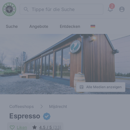
2
Search
View noti
Suche
Angebote
Entdecken
Alle Medien anzeigen
Coffeeshops
Mijdrecht
Espresso
Liken
4.5 / 5
(33)