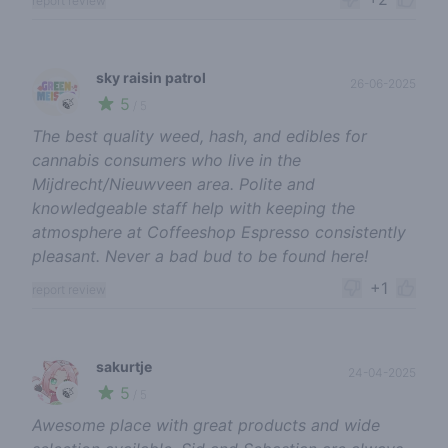
report review
sky raisin patrol
26-06-2025
5
🍃
/ 5
The best quality weed, hash, and edibles for
cannabis consumers who live in the
Mijdrecht/Nieuwveen area. Polite and
knowledgeable staff help with keeping the
atmosphere at Coffeeshop Espresso consistently
pleasant. Never a bad bud to be found here!
+1
report review
sakurtje
24-04-2025
5
🍃
/ 5
Awesome place with great products and wide