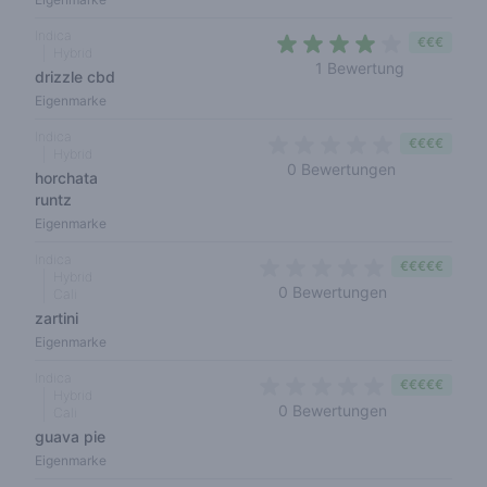
Indica
€€€
Hybrid
4 out of 5 
1 Bewertung
drizzle cbd
Eigenmarke
Indica
€€€€
Hybrid
0 out of 5 s
0 Bewertungen
horchata
runtz
Eigenmarke
Indica
€€€€€
Hybrid
0 out of 5 sta
0 Bewertungen
Cali
zartini
Eigenmarke
Indica
€€€€€
Hybrid
0 out of 5 sta
0 Bewertungen
Cali
guava pie
Eigenmarke