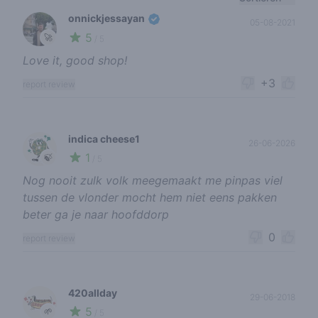
onnickjessayan
05-08-2021
5
🚀
/ 5
Love it, good shop!
+3
report review
indica cheese1
26-06-2026
1
🍃
/ 5
Nog nooit zulk volk meegemaakt me pinpas viel
tussen de vlonder mocht hem niet eens pakken
beter ga je naar hoofddorp
0
report review
420allday
29-06-2018
5
🌱
/ 5