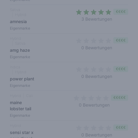
Sativa
€€€€
Hybrid
4,7 out of 5 
3 Bewertungen
amnesia
Eigenmarke
Hybrid
€€€€
Sativa
0 out of 5 s
0 Bewertungen
amg haze
Eigenmarke
Indica
€€€€
Hybrid
0 out of 5 s
0 Bewertungen
power plant
Eigenmarke
Hybrid
Cali
€€€€€
maine
0 out of 5 sta
0 Bewertungen
lobster tail
Eigenmarke
Hybrid
€€€€
sensi star x
0 out of 5 s
0 Bewertungen