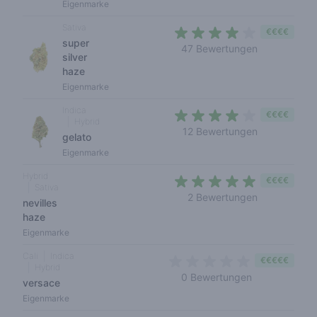
Eigenmarke
Sativa
€€€€
super
3,8 out of 5
47 Bewertungen
silver
haze
Eigenmarke
Indica
€€€€
Hybrid
3,5 out of 5
12 Bewertungen
gelato
Eigenmarke
Hybrid
€€€€
Sativa
4,5 out of 5
2 Bewertungen
nevilles
haze
Eigenmarke
Cali
Indica
€€€€€
Hybrid
0 out of 5 sta
0 Bewertungen
versace
Eigenmarke