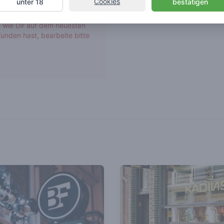
Cookies
unter 18
bestätigen
r Seite wurden nicht von
 wie Dir auf dem neuesten
unden hast, bearbeite bitte