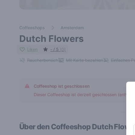
Coffeeshops
Amsterdam
Dutch Flowers
Liken
- / 5
(0)
Raucherbereich
Mit Karte bezahlen
Einfaches P
Coffeeshop ist geschlossen
Dieser Coffeeshop ist derzeit geschlossen (entwed
Über den Coffeeshop
Dutch Flowe