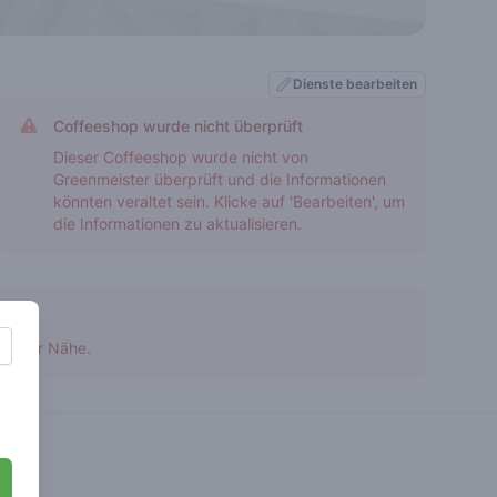
Dienste bearbeiten
Coffeeshop wurde nicht überprüft
Dieser Coffeeshop wurde nicht von
Greenmeister überprüft und die Informationen
könnten veraltet sein. Klicke auf 'Bearbeiten', um
die Informationen zu aktualisieren.
 in der Nähe.