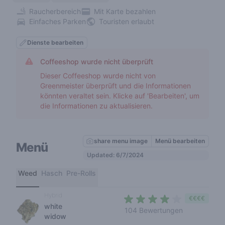
Raucherbereich
Mit Karte bezahlen
Einfaches Parken
Touristen erlaubt
Dienste bearbeiten
Coffeeshop wurde nicht überprüft
Dieser Coffeeshop wurde nicht von
Greenmeister überprüft und die Informationen
könnten veraltet sein. Klicke auf 'Bearbeiten', um
die Informationen zu aktualisieren.
share menu image
Menü bearbeiten
Menü
Updated: 6/7/2024
Weed
Hasch
Pre-Rolls
Hybrid
€€€€
white
3,5 out of 5
104 Bewertungen
widow