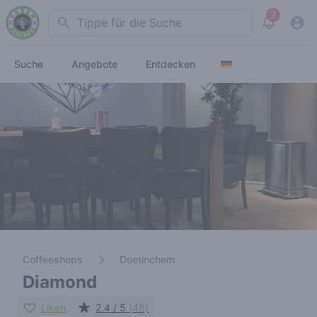
2
Search
View noti
Suche
Angebote
Entdecken
Coffeeshops
Doetinchem
Diamond
Liken
2.4 / 5
(48)