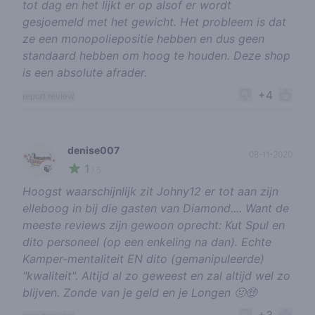
tot dag en het lijkt er op alsof er wordt
gesjoemeld met het gewicht. Het probleem is dat
ze een monopoliepositie hebben en dus geen
standaard hebben om hoog te houden. Deze shop
is een absolute afrader.
+4
report review
denise007
08-11-2020
1
🍃
/ 5
Hoogst waarschijnlijk zit Johny12 er tot aan zijn
elleboog in bij die gasten van Diamond.... Want de
meeste reviews zijn gewoon oprecht: Kut Spul en
dito personeel (op een enkeling na dan). Echte
Kamper-mentaliteit EN dito (gemanipuleerde)
"kwaliteit". Altijd al zo geweest en zal altijd wel zo
blijven. Zonde van je geld en je Longen 🤢🤑