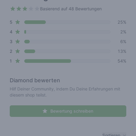
Basierend auf 48 Bewertungen
2.4 out of 5 stars
star reviews
Review data
5
25%
star reviews
4
2%
star reviews
3
6%
star reviews
2
13%
star reviews
1
54%
Diamond
bewerten
Hilf Deiner Community, indem Du Deine Erfahrungen mit
diesem shop teilst.
Bewertung schreiben
Recent reviews
Sortieren