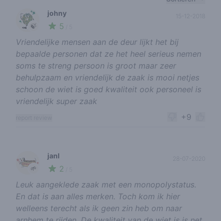
johny
15-12-2018
5
🍃
/ 5
Vriendelijke mensen aan de deur lijkt het bij
bepaalde personen dat ze het heel serieus nemen
soms te streng persoon is groot maar zeer
behulpzaam en vriendelijk de zaak is mooi netjes
schoon de wiet is goed kwaliteit ook personeel is
vriendelijk super zaak
+9
report review
janl
28-07-2020
2
🌱
/ 5
Leuk aangeklede zaak met een monopolystatus.
En dat is aan alles merken. Toch kom ik hier
welleens terecht als ik geen zin heb om naar
arnhem te rijden. De kwaliteit van de wiet is is net