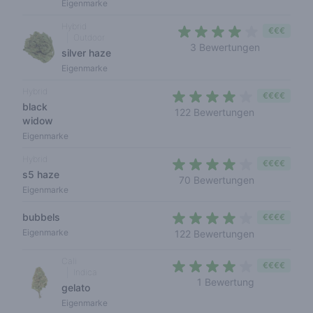
Eigenmarke
Hybrid
€€€
Outdoor
3,7 out of 
3 Bewertungen
silver haze
Eigenmarke
Hybrid
€€€€
black
3,7 out of 5 
122 Bewertungen
widow
Eigenmarke
Hybrid
€€€€
s5 haze
3,7 out of 5 
70 Bewertungen
Eigenmarke
bubbels
€€€€
3,2 out of 5 
Eigenmarke
122 Bewertungen
Cali
€€€€
Indica
4 out of 5 s
1 Bewertung
gelato
Eigenmarke