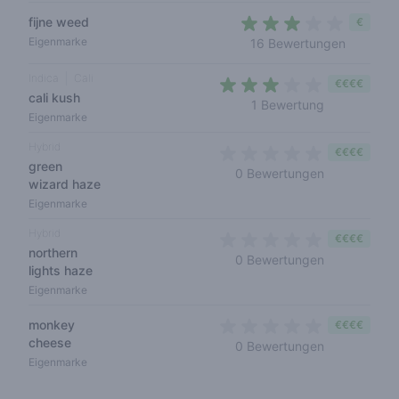
fijne weed
€
2,6 out o
Eigenmarke
16 Bewertungen
Indica
Cali
€€€€
cali kush
3 out of 5 s
1 Bewertung
Eigenmarke
Hybrid
€€€€
green
0 out of 5 s
0 Bewertungen
wizard haze
Eigenmarke
Hybrid
€€€€
northern
0 out of 5 s
0 Bewertungen
lights haze
Eigenmarke
monkey
€€€€
cheese
0 out of 5 s
0 Bewertungen
Eigenmarke