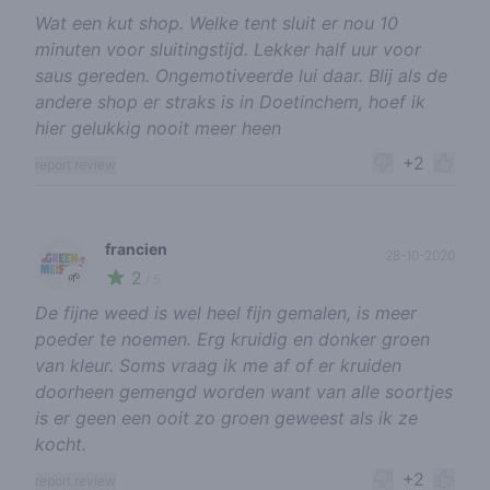
Wat een kut shop. Welke tent sluit er nou 10
minuten voor sluitingstijd. Lekker half uur voor
saus gereden. Ongemotiveerde lui daar. Blij als de
andere shop er straks is in Doetinchem, hoef ik
hier gelukkig nooit meer heen
+2
report review
francien
28-10-2020
2
🌱
/ 5
De fijne weed is wel heel fijn gemalen, is meer
poeder te noemen. Erg kruidig en donker groen
van kleur. Soms vraag ik me af of er kruiden
doorheen gemengd worden want van alle soortjes
is er geen een ooit zo groen geweest als ik ze
kocht.
+2
report review