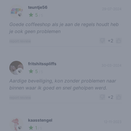
teuntje56
29-07-2024
5
🍃
/ 5
Goede coffeeshop als je aan de regels houdt heb
je ook geen problemen
+2
report review
fritshitsspliffs
30-03-2024
5
🍃
/ 5
Aardige beveiliging, kon zonder problemen naar
binnen waar ik goed en snel geholpen werd.
+2
report review
kaasstengel
12-11-2023
1
🍃
/ 5