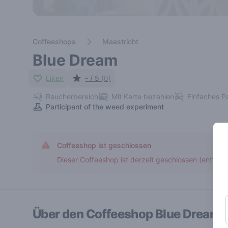
Coffeeshops
Maastricht
Blue Dream
Liken
- / 5
(0)
Raucherbereich
Mit Karte bezahlen
Einfaches P
Participant of the weed experiment
Coffeeshop ist geschlossen
Dieser Coffeeshop ist derzeit geschlossen (entwed
Über den Coffeeshop
Blue Dream