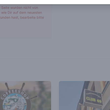
r Seite wurden nicht von
 wie Dir auf dem neuesten
unden hast, bearbeite bitte