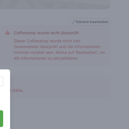
Dienste bearbeiten
Coffeeshop wurde nicht überprüft
Dieser Coffeeshop wurde nicht von
Greenmeister überprüft und die Informationen
könnten veraltet sein. Klicke auf 'Bearbeiten', um
die Informationen zu aktualisieren.
 in der Nähe.