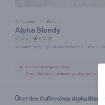
Coffeeshops
Rotterdam
Alpha Blondy
Liken
- / 5
(0)
Raucherbereich
Mit Karte bezahlen
Einfaches P
Coffeeshop ist geschlossen
Dieser Coffeeshop ist derzeit geschlossen (entwed
Über den Coffeeshop
Alpha Blond