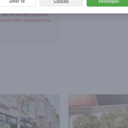
Cookies
unter 18
bestätigen
r Seite wurden nicht von
 wie Dir auf dem neuesten
unden hast, bearbeite bitte