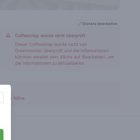
Dienste bearbeiten
Coffeeshop wurde nicht überprüft
Dieser Coffeeshop wurde nicht von
Greenmeister überprüft und die Informationen
könnten veraltet sein. Klicke auf 'Bearbeiten', um
die Informationen zu aktualisieren.
 in der Nähe.